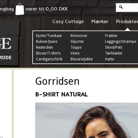
pingbag
varer til
0,00
DKK
Cosy Cottage
Mærker
Produkte
Kjoler/Tunikaer
Kimonoer
Frakker
Bukser/Jeans
Skjorter
Leggings/Strømper
Nederdele
Toppe
Skind/Pels
Bluser/T-shirts
Veste
Tørklæder
Cardigans/Strik
Blazere/Jakke
Hatte
Gorridsen
B-SHIRT NATURAL