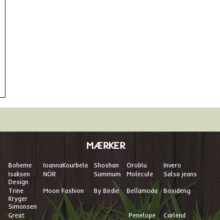
MÆRKER
Boheme
I
oannaKourbela
Shoshan
Oroblu
Invero
Isaksen
NÖR
Summum
Molecule
Salsa jeans
Design
Trine
Moon Fashion
By Birdie
Bellamoda
Bosideng
Kryger
Simonsen
Great
Penelope
Carlend