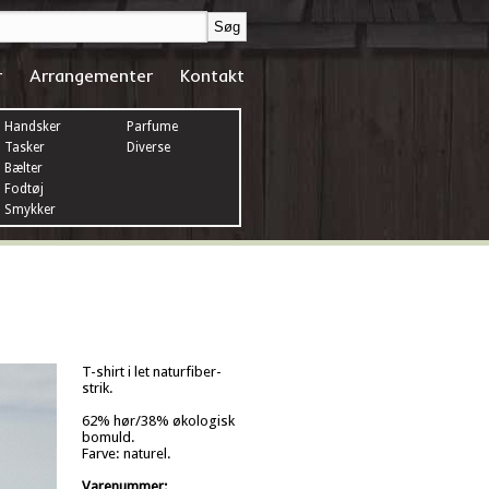
r
Arrangementer
Kontakt
Handsker
Parfume
Tasker
Diverse
Bælter
Fodtøj
Smykker
T-shirt i let naturfiber-
strik.
62% hør/38% økologisk
bomuld.
Farve: naturel.
Varenummer: