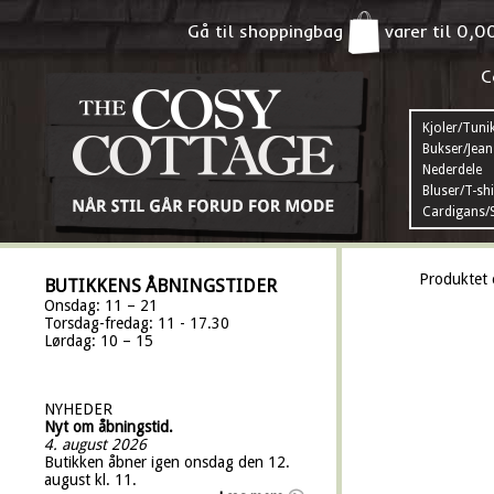
Gå til shoppingbag
varer til
0,0
C
Kjoler/Tuni
Bukser/Jean
Nederdele
Bluser/T-shi
Cardigans/S
Produktet 
BUTIKKENS ÅBNINGSTIDER
Onsdag: 11 – 21
Torsdag-fredag: 11 - 17.30
Lørdag: 10 – 15
NYHEDER
Nyt om åbningstid.
4. august 2026
Butikken åbner igen onsdag den 12.
august kl. 11.