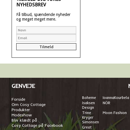
NYHEDSBREV
Få tilbud, spændende nyheder
og meget meget mere.
GENVEJE
Boheme
I
oannaKourbela
Forside
Isaksen
NÖR
Om Cosy Cottage
Design
Produkter
Trine
Moon Fashion
Modeshow
Kryger
Bliv klædt på
Simonsen
Cosy Cottage på Facebook
Great