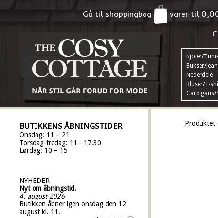
Gå til shoppingbag
varer til
0,0
C
Kjoler/Tuni
Bukser/Jean
Nederdele
Bluser/T-shi
Cardigans/S
Produktet 
BUTIKKENS ÅBNINGSTIDER
Onsdag: 11 – 21
Torsdag-fredag: 11 - 17.30
Lørdag: 10 – 15
NYHEDER
Nyt om åbningstid.
4. august 2026
Butikken åbner igen onsdag den 12.
august kl. 11.