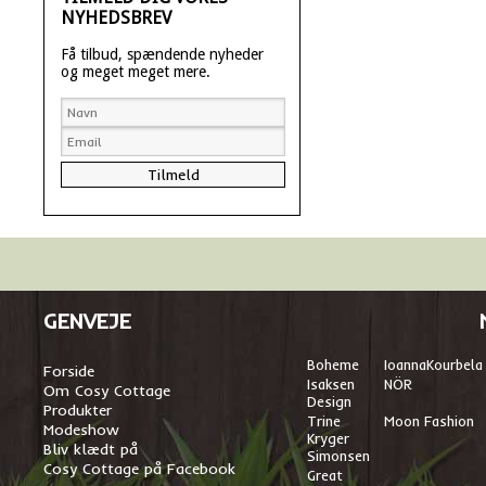
NYHEDSBREV
Få tilbud, spændende nyheder
og meget meget mere.
GENVEJE
Boheme
I
oannaKourbela
Forside
Isaksen
NÖR
Om Cosy Cottage
Design
Produkter
Trine
Moon Fashion
Modeshow
Kryger
Bliv klædt på
Simonsen
Cosy Cottage på Facebook
Great