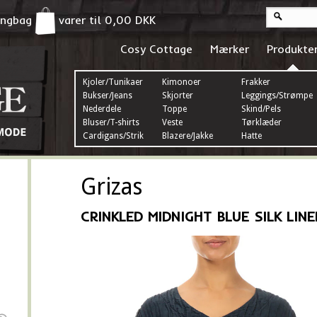
pingbag
varer til
0,00
DKK
Cosy Cottage
Mærker
Produkte
Kjoler/Tunikaer
Kimonoer
Frakker
Bukser/Jeans
Skjorter
Leggings/Strømper
Nederdele
Toppe
Skind/Pels
Bluser/T-shirts
Veste
Tørklæder
Cardigans/Strik
Blazere/Jakke
Hatte
Grizas
CRINKLED MIDNIGHT BLUE SILK LIN