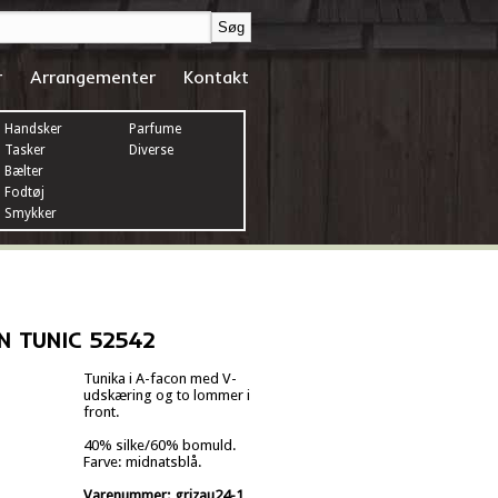
r
Arrangementer
Kontakt
Handsker
Parfume
Tasker
Diverse
Bælter
Fodtøj
Smykker
EN TUNIC 52542
Tunika i A-facon med V-
udskæring og to lommer i
front.
40% silke/60% bomuld.
Farve: midnatsblå.
Varenummer: grizau24-1