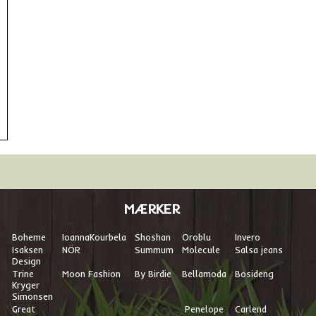
MÆRKER
Boheme
I
oannaKourbela
Shoshan
Oroblu
Invero
Isaksen
NÖR
Summum
Molecule
Salsa jeans
Design
Trine
Moon Fashion
By Birdie
Bellamoda
Bosideng
Kryger
Simonsen
Great
Penelope
Carlend