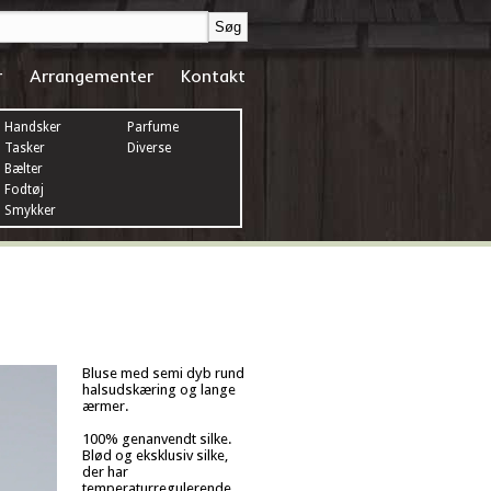
r
Arrangementer
Kontakt
Handsker
Parfume
Tasker
Diverse
Bælter
Fodtøj
Smykker
Bluse med semi dyb rund
halsudskæring og lange
ærmer.
100% genanvendt silke.
Blød og eksklusiv silke,
der har
temperaturregulerende