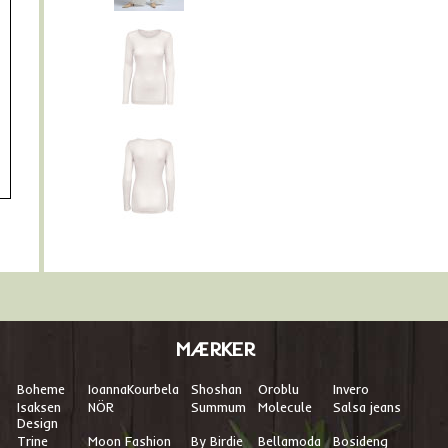
MÆRKER
Boheme
I
oannaKourbela
Shoshan
Oroblu
Invero
Isaksen
NÖR
Summum
Molecule
Salsa jeans
Design
Trine
Moon Fashion
By Birdie
Bellamoda
Bosideng