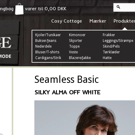
pingbag
varer til
0,00
DKK
Cosy Cottage
Mærker
Produkte
Kjoler/Tunikaer
Kimonoer
Frakker
Bukser/Jeans
Skjorter
Leggings/Strømper
Nederdele
Toppe
Skind/Pels
Bluser/T-shirts
Veste
Tørklæder
Cardigans/Strik
Blazere/Jakke
Hatte
Seamless Basic
SILKY ALMA OFF WHITE