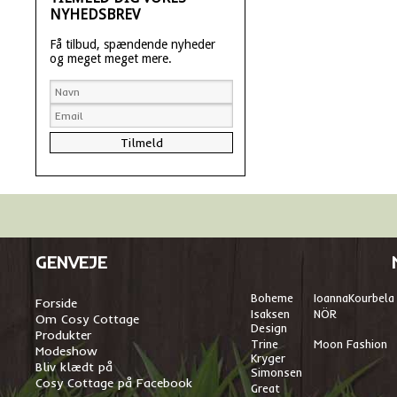
NYHEDSBREV
Få tilbud, spændende nyheder
og meget meget mere.
GENVEJE
Boheme
I
oannaKourbela
Forside
Isaksen
NÖR
Om Cosy Cottage
Design
Produkter
Trine
Moon Fashion
Modeshow
Kryger
Bliv klædt på
Simonsen
Cosy Cottage på Facebook
Great