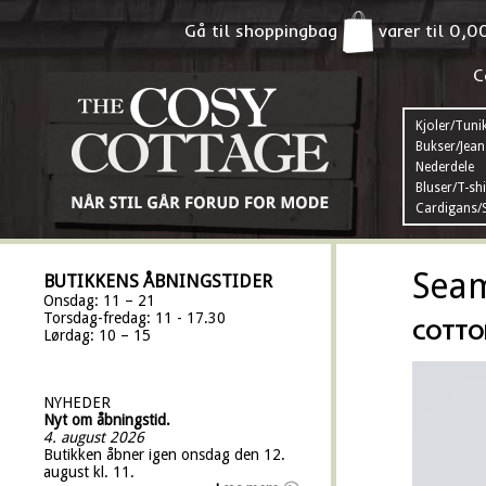
Gå til shoppingbag
varer til
0,0
C
Kjoler/Tuni
Bukser/Jean
Nederdele
Bluser/T-shi
Cardigans/S
Seam
BUTIKKENS ÅBNINGSTIDER
Onsdag: 11 – 21
Torsdag-fredag: 11 - 17.30
COTTO
Lørdag: 10 – 15
NYHEDER
Nyt om åbningstid.
4. august 2026
Butikken åbner igen onsdag den 12.
august kl. 11.