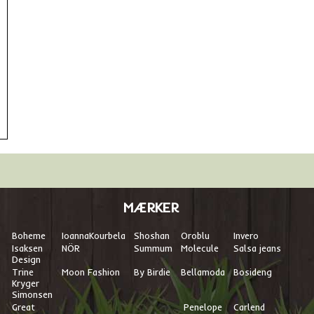
MÆRKER
Boheme
I
oannaKourbela
Shoshan
Oroblu
Invero
Isaksen
NÖR
Summum
Molecule
Salsa jeans
Design
Trine
Moon Fashion
By Birdie
Bellamoda
Bosideng
Kryger
Simonsen
Great
Penelope
Carlend