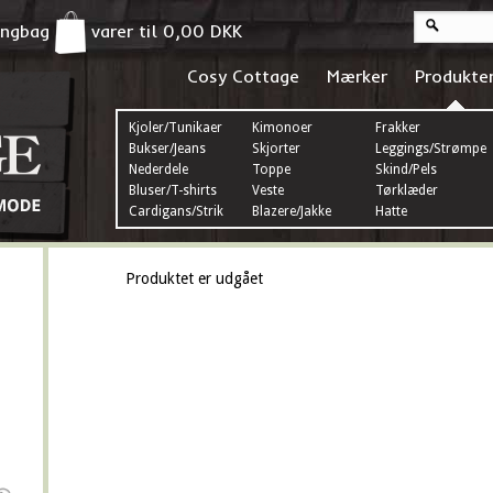
pingbag
varer til
0,00
DKK
Cosy Cottage
Mærker
Produkte
Kjoler/Tunikaer
Kimonoer
Frakker
Bukser/Jeans
Skjorter
Leggings/Strømper
Nederdele
Toppe
Skind/Pels
Bluser/T-shirts
Veste
Tørklæder
Cardigans/Strik
Blazere/Jakke
Hatte
Produktet er udgået