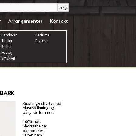
r
Arrangementer
Kontakt
Handsker
Parfume
Tasker
Diverse
Bælter
Fodtøj
Smykker
 BARK
Knælange shorts med
elastisk linning og
påsyede lommer.
100% hør.
Shortsene har
baglommer.
Farve: bark.