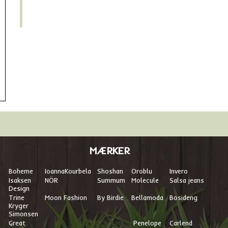
MÆRKER
Boheme
I
oannaKourbela
Shoshan
Oroblu
Invero
Isaksen
NÖR
Summum
Molecule
Salsa jeans
Design
Trine
Moon Fashion
By Birdie
Bellamoda
Bosideng
Kryger
Simonsen
Great
Penelope
Carlend