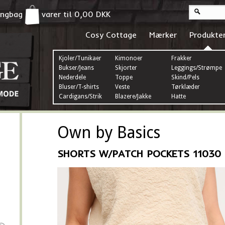
pingbag
varer til
0,00
DKK
Cosy Cottage
Mærker
Produkte
Kjoler/Tunikaer
Kimonoer
Frakker
Bukser/Jeans
Skjorter
Leggings/Strømper
Nederdele
Toppe
Skind/Pels
Bluser/T-shirts
Veste
Tørklæder
Cardigans/Strik
Blazere/Jakke
Hatte
Own by Basics
SHORTS W/PATCH POCKETS 11030