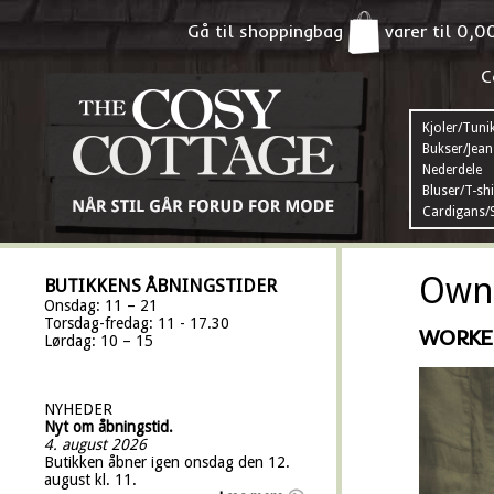
Gå til shoppingbag
varer til
0,0
C
Kjoler/Tuni
Bukser/Jean
Nederdele
Bluser/T-shi
Cardigans/S
Own 
BUTIKKENS ÅBNINGSTIDER
Onsdag: 11 – 21
Torsdag-fredag: 11 - 17.30
WORKE
Lørdag: 10 – 15
NYHEDER
Nyt om åbningstid.
4. august 2026
Butikken åbner igen onsdag den 12.
august kl. 11.