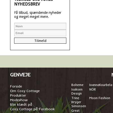
NYHEDSBREV
Få tilbud, spændende nyheder
og meget meget mere.
GENVEJE
Boheme
I
oannaKourbela
Forside
Isaksen
NÖR
Om Cosy Cottage
Design
Produkter
Trine
Moon Fashion
Modeshow
Kryger
Bliv klædt på
Simonsen
Cosy Cottage på Facebook
Great