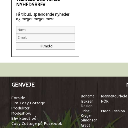
NYHEDSBREV
Få tilbud, spændende nyheder
og meget meget mere.
GENVEJE
Boheme
I
oannaKourbela
Forside
Isaksen
NÖR
Om Cosy Cottage
Design
Produkter
Trine
Moon Fashion
Modeshow
Kryger
Bliv klædt på
Simonsen
Cosy Cottage på Facebook
Great