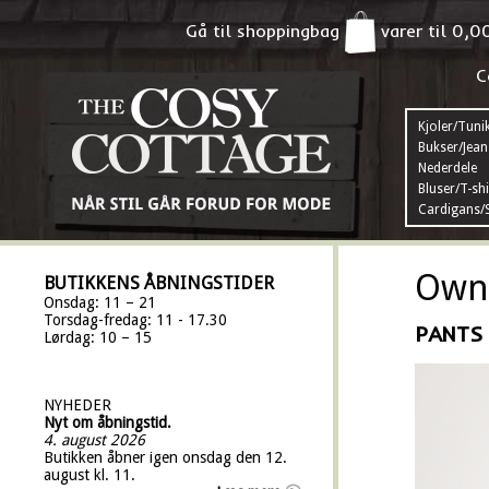
Gå til shoppingbag
varer til
0,0
C
Kjoler/Tuni
Bukser/Jean
Nederdele
Bluser/T-shi
Cardigans/S
Own 
BUTIKKENS ÅBNINGSTIDER
Onsdag: 11 – 21
Torsdag-fredag: 11 - 17.30
PANTS
Lørdag: 10 – 15
NYHEDER
Nyt om åbningstid.
4. august 2026
Butikken åbner igen onsdag den 12.
august kl. 11.