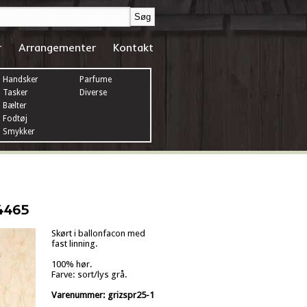
r
Arrangementer
Kontakt
Handsker
Parfume
Tasker
Diverse
Bælter
Fodtøj
Smykker
4465
Skørt i ballonfacon med
fast linning.
100% hør.
Farve: sort/lys grå.
Varenummer: grizspr25-1