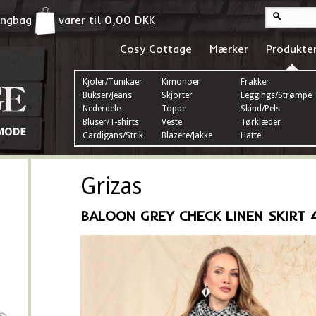
pingbag
varer til
0,00
DKK
Cosy Cottage
Mærker
Produkte
Kjoler/Tunikaer
Kimonoer
Frakker
Bukser/Jeans
Skjorter
Leggings/Strømper
Nederdele
Toppe
Skind/Pels
Bluser/T-shirts
Veste
Tørklæder
Cardigans/Strik
Blazere/Jakke
Hatte
Grizas
BALOON GREY CHECK LINEN SKIRT 