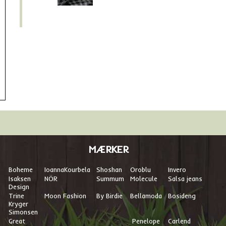
MÆRKER
Boheme
I
oannaKourbela
Shoshan
Oroblu
Invero
Isaksen
NÖR
Summum
Molecule
Salsa jeans
Design
Trine
Moon Fashion
By Birdie
Bellamoda
Bosideng
Kryger
Simonsen
Great
Penelope
Carlend