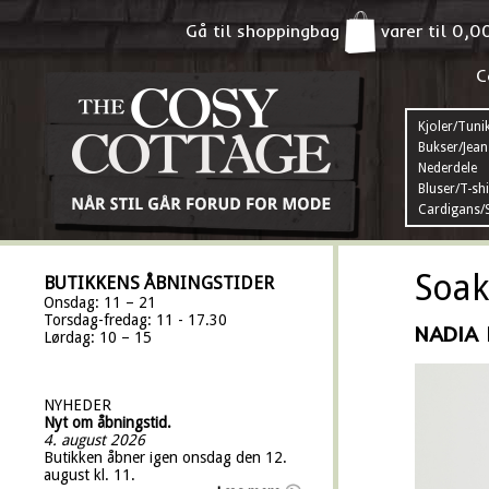
Gå til shoppingbag
varer til
0,0
C
Kjoler/Tuni
Bukser/Jean
Nederdele
Bluser/T-shi
Cardigans/S
Soak
BUTIKKENS ÅBNINGSTIDER
Onsdag: 11 – 21
Torsdag-fredag: 11 - 17.30
NADIA 
Lørdag: 10 – 15
NYHEDER
Nyt om åbningstid.
4. august 2026
Butikken åbner igen onsdag den 12.
august kl. 11.