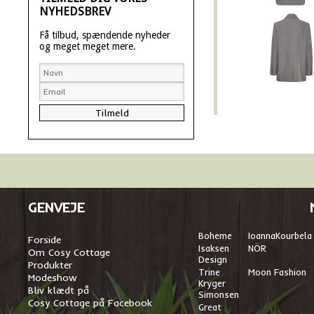
NYHEDSBREV
Få tilbud, spændende nyheder
og meget meget mere.
GENVEJE
Boheme
I
oannaKourbela
Forside
Isaksen
NÖR
Om Cosy Cottage
Design
Produkter
Trine
Moon Fashion
Modeshow
Kryger
Bliv klædt på
Simonsen
Cosy Cottage på Facebook
Great