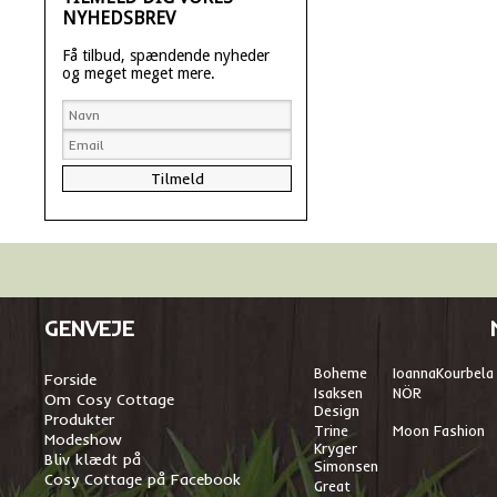
NYHEDSBREV
Få tilbud, spændende nyheder
og meget meget mere.
GENVEJE
Boheme
I
oannaKourbela
Forside
Isaksen
NÖR
Om Cosy Cottage
Design
Produkter
Trine
Moon Fashion
Modeshow
Kryger
Bliv klædt på
Simonsen
Cosy Cottage på Facebook
Great