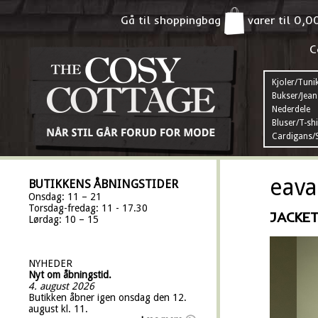
Gå til shoppingbag
varer til
0,0
C
Kjoler/Tuni
Bukser/Jean
Nederdele
Bluser/T-shi
Cardigans/S
eava
BUTIKKENS ÅBNINGSTIDER
Onsdag: 11 – 21
Torsdag-fredag: 11 - 17.30
JACKET
Lørdag: 10 – 15
NYHEDER
Nyt om åbningstid.
4. august 2026
Butikken åbner igen onsdag den 12.
august kl. 11.