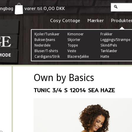
pingbag
varer til
0,00
DKK
Cosy Cottage
Mærker
Produkte
Kjoler/Tunikaer
Kimonoer
Frakker
Bukser/Jeans
Skjorter
Leggings/Strømper
Nederdele
Toppe
Skind/Pels
Bluser/T-shirts
Veste
Tørklæder
Cardigans/Strik
Blazere/Jakke
Hatte
Own by Basics
TUNIC 3/4 S 12014 SEA HAZE