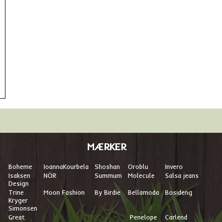
MÆRKER
Boheme
I
oannaKourbela
Shoshan
Oroblu
Invero
Isaksen
NÖR
Summum
Molecule
Salsa jeans
Design
Trine
Moon Fashion
By Birdie
Bellamoda
Bosideng
Kryger
Simonsen
Great
Penelope
Carlend