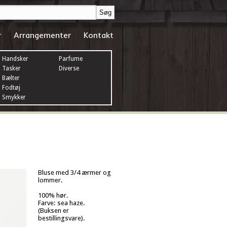
r
Arrangementer
Kontakt
Handsker
Parfume
Tasker
Diverse
Bælter
Fodtøj
Smykker
Bluse med 3/4 ærmer og
lommer.
100% hør.
Farve: sea haze.
(Buksen er
bestillingsvare).