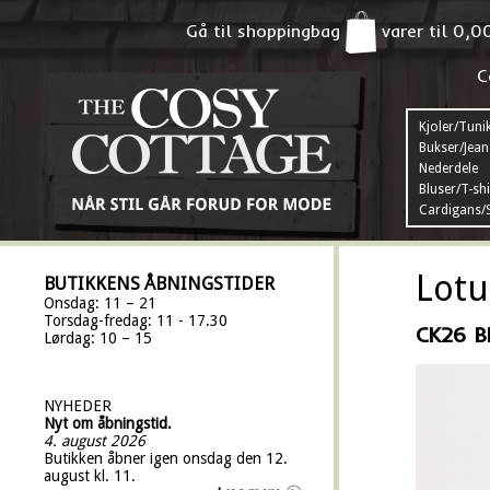
Gå til shoppingbag
varer til
0,0
C
Kjoler/Tuni
Bukser/Jean
Nederdele
Bluser/T-shi
Cardigans/S
Lotu
BUTIKKENS ÅBNINGSTIDER
Onsdag: 11 – 21
Torsdag-fredag: 11 - 17.30
CK26 
Lørdag: 10 – 15
NYHEDER
Nyt om åbningstid.
4. august 2026
Butikken åbner igen onsdag den 12.
august kl. 11.