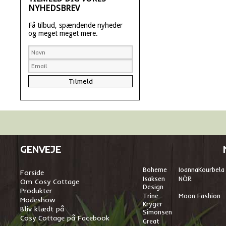
NYHEDSBREV
Få tilbud, spændende nyheder
og meget meget mere.
GENVEJE
Boheme
I
oannaKourbela
Forside
Isaksen
NÖR
Om Cosy Cottage
Design
Produkter
Trine
Moon Fashion
Modeshow
Kryger
Bliv klædt på
Simonsen
Cosy Cottage på Facebook
Great