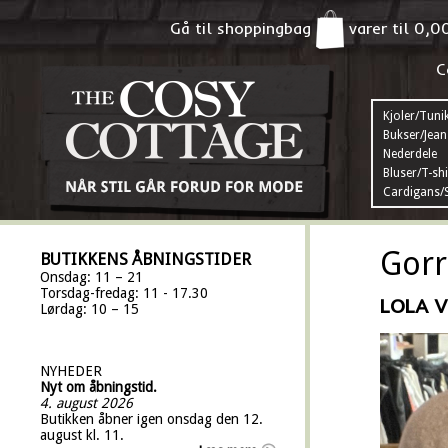
Gå til shoppingbag
varer til
0,0
C
Kjoler/Tuni
Bukser/Jean
Nederdele
Bluser/T-shi
Cardigans/S
Gorr
BUTIKKENS ÅBNINGSTIDER
Onsdag: 11 – 21
Torsdag-fredag: 11 - 17.30
LOLA V
Lørdag: 10 – 15
NYHEDER
Nyt om åbningstid.
4. august 2026
Butikken åbner igen onsdag den 12.
august kl. 11.