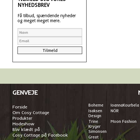
NYHEDSBREV
Få tilbud, spændende nyheder
og meget meget mere.
GENVEJE
Boheme
I
oannaKourbela
Forside
Isaksen
NÖR
Om Cosy Cottage
Design
Produkter
Trine
Moon Fashion
Modeshow
Kryger
Bliv klædt på
Simonsen
Cosy Cottage på Facebook
Great