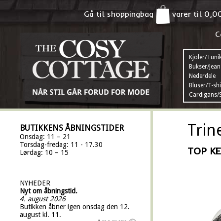
Gå til shoppingbag
varer til
0,0
C
Kjoler/Tuni
Bukser/Jean
Nederdele
Bluser/T-shi
Cardigans/S
Trin
BUTIKKENS ÅBNINGSTIDER
Onsdag: 11 – 21
Torsdag-fredag: 11 - 17.30
TOP KE
Lørdag: 10 – 15
NYHEDER
Nyt om åbningstid.
4. august 2026
Butikken åbner igen onsdag den 12.
august kl. 11.