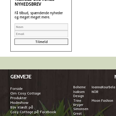
NYHEDSBREV
Få tilbud, spændende nyheder
og meget meget mere.
GENVEJE
Boheme
I
oannaKourbela
Forside
Isaksen
NÖR
Om Cosy Cottage
Design
Produkter
Trine
Moon Fashion
Modeshow
Kryger
Bliv klædt på
Simonsen
Cosy Cottage på Facebook
Great