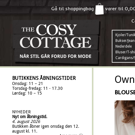
Gå til shoppingbag
varer til
0,0
C
Kjoler/Tuni
Bukser/Jean
Nederdele
Bluser/T-shi
Cardigans/S
Own 
BUTIKKENS ÅBNINGSTIDER
Onsdag: 11 – 21
Torsdag-fredag: 11 - 17.30
BLOUS
Lørdag: 10 – 15
NYHEDER
Nyt om åbningstid.
4. august 2026
Butikken åbner igen onsdag den 12.
august kl. 11.