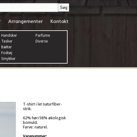
r
Arrangementer
Kontakt
Handsker
Parfume
Tasker
Diverse
Bælter
Fodtøj
Smykker
T-shirt i let naturfiber-
strik.
62% hør/38% økologisk
bomuld.
Farve: naturel.
Varenummer: