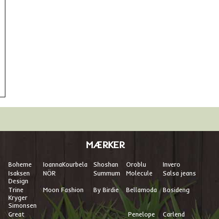
MÆRKER
Boheme
I
oannaKourbela
Shoshan
Oroblu
Invero
Isaksen
NÖR
Summum
Molecule
Salsa jeans
Design
Trine
Moon Fashion
By Birdie
Bellamoda
Bosideng
Kryger
Simonsen
Great
Penelope
Carlend