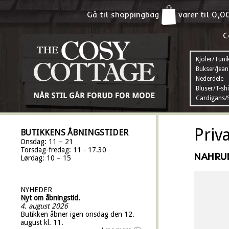
Gå til shoppingbag
varer til
0,0
C
Kjoler/Tuni
Bukser/Jean
Nederdele
Bluser/T-shi
Cardigans/S
Priv
BUTIKKENS ÅBNINGSTIDER
Onsdag: 11 – 21
Torsdag-fredag: 11 - 17.30
NAHRU
Lørdag: 10 – 15
NYHEDER
Nyt om åbningstid.
4. august 2026
Butikken åbner igen onsdag den 12.
august kl. 11.