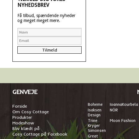
NYHEDSBREV
Få tilbud, spændende nyheder
og meget meget mere.
GENVEJE
Boheme
I
oannaKourbela
Forside
Isaksen
NÖR
Om Cosy Cottage
Design
Produkter
Trine
Moon Fashion
Modeshow
Kryger
Bliv klædt på
Simonsen
Cosy Cottage på Facebook
Great