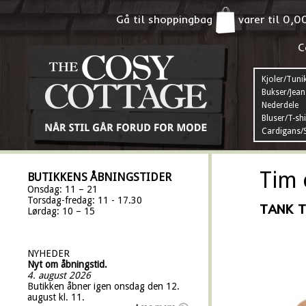
Gå til shoppingbag
varer til
0,0
C
Kjoler/Tuni
Bukser/Jean
Nederdele
Bluser/T-shi
Cardigans/S
Tim 
BUTIKKENS ÅBNINGSTIDER
Onsdag: 11 – 21
Torsdag-fredag: 11 - 17.30
TANK 
Lørdag: 10 – 15
NYHEDER
Nyt om åbningstid.
4. august 2026
Butikken åbner igen onsdag den 12.
august kl. 11.