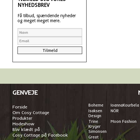
NYHEDSBREV
Få tilbud, spændende nyheder
og meget meget mere.
GENVEJE
Boheme
I
oannaKourbela
Forside
Isaksen
NÖR
Om Cosy Cottage
Design
Produkter
Trine
Moon Fashion
Modeshow
Kryger
Bliv klædt på
Simonsen
Cosy Cottage på Facebook
Great