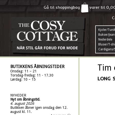
Gå til shoppingbag
varer til
0,0
C
Kjoler/Tuni
Bukser/Jean
Nederdele
Bluser/T-shi
Cardigans/S
Tim 
BUTIKKENS ÅBNINGSTIDER
Onsdag: 11 – 21
Torsdag-fredag: 11 - 17.30
LONG 
Lørdag: 10 – 15
NYHEDER
Nyt om åbningstid.
4. august 2026
Butikken åbner igen onsdag den 12.
august kl. 11.