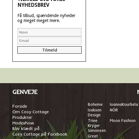
NYHEDSBREV
Få tilbud, spændende nyheder
og meget meget mere.
GENVEJE
Boheme
I
oannaKourbela
Forside
Isaksen
NÖR
Om Cosy Cottage
Design
Produkter
Trine
Moon Fashion
Modeshow
Kryger
Bliv klædt på
Simonsen
Cosy Cottage på Facebook
Great