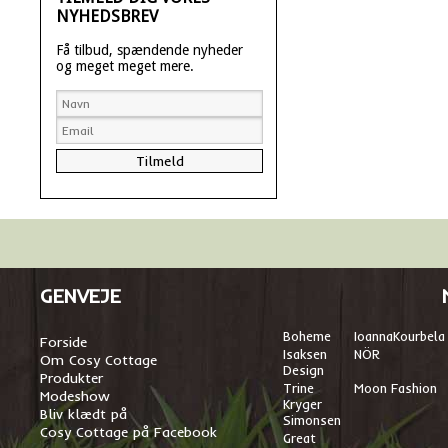
NYHEDSBREV
Få tilbud, spændende nyheder
og meget meget mere.
GENVEJE
Boheme
I
oannaKourbela
Forside
Isaksen
NÖR
Om Cosy Cottage
Design
Produkter
Trine
Moon Fashion
Modeshow
Kryger
Bliv klædt på
Simonsen
Cosy Cottage på Facebook
Great