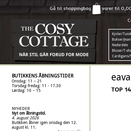
Gå til shoppingbag
varer til
0,0
C
Kjoler/Tuni
Bukser/Jean
Nederdele
Bluser/T-shi
Cardigans/S
eava
BUTIKKENS ÅBNINGSTIDER
Onsdag: 11 – 21
Torsdag-fredag: 11 - 17.30
TOP 14
Lørdag: 10 – 15
NYHEDER
Nyt om åbningstid.
4. august 2026
Butikken åbner igen onsdag den 12.
august kl. 11.