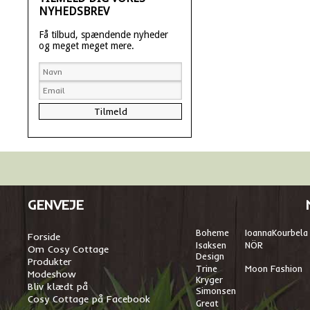
NYHEDSBREV
Få tilbud, spændende nyheder
og meget meget mere.
GENVEJE
Boheme
I
oannaKourbela
Forside
Isaksen
NÖR
Om Cosy Cottage
Design
Produkter
Trine
Moon Fashion
Modeshow
Kryger
Bliv klædt på
Simonsen
Cosy Cottage på Facebook
Great