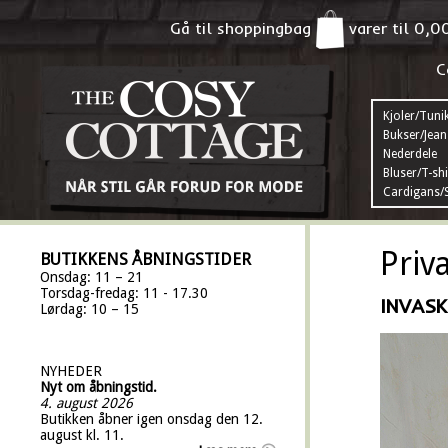
Gå til shoppingbag
varer til
0,0
C
Kjoler/Tuni
Bukser/Jean
Nederdele
Bluser/T-shi
Cardigans/S
Priv
BUTIKKENS ÅBNINGSTIDER
Onsdag: 11 – 21
Torsdag-fredag: 11 - 17.30
INVASK
Lørdag: 10 – 15
NYHEDER
Nyt om åbningstid.
4. august 2026
Butikken åbner igen onsdag den 12.
august kl. 11.