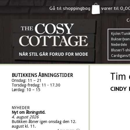
Gå til shoppingbag
varer til
0,0
C
Kjoler/Tuni
Bukser/Jean
Nederdele
Bluser/T-shi
Cardigans/S
Tim 
BUTIKKENS ÅBNINGSTIDER
Onsdag: 11 – 21
Torsdag-fredag: 11 - 17.30
CINDY
Lørdag: 10 – 15
NYHEDER
Nyt om åbningstid.
4. august 2026
Butikken åbner igen onsdag den 12.
august kl. 11.