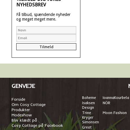
NYHEDSBREV
Få tilbud, spændende nyheder
og meget meget mere.
GENVEJE
Boheme
I
oannaKourbela
Forside
Isaksen
NÖR
Om Cosy Cottage
Design
Produkter
Trine
Moon Fashion
Modeshow
Kryger
Bliv klædt på
Simonsen
Cosy Cottage på Facebook
Great