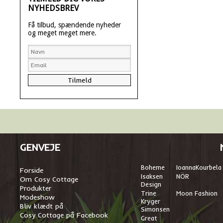
NYHEDSBREV
Få tilbud, spændende nyheder
og meget meget mere.
GENVEJE
Boheme
I
oannaKourbela
Forside
Isaksen
NÖR
Om Cosy Cottage
Design
Produkter
Trine
Moon Fashion
Modeshow
Kryger
Bliv klædt på
Simonsen
Cosy Cottage på Facebook
Great