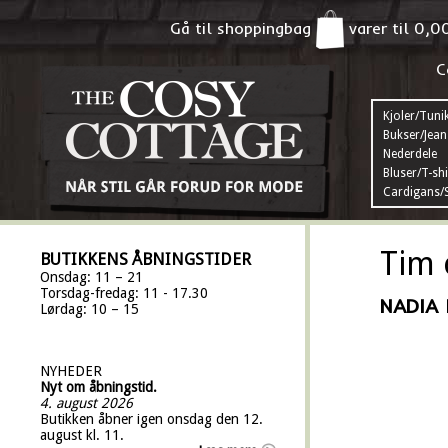
Gå til shoppingbag
varer til
0,0
C
Kjoler/Tuni
Bukser/Jean
Nederdele
Bluser/T-shi
Cardigans/S
Tim 
BUTIKKENS ÅBNINGSTIDER
Onsdag: 11 – 21
Torsdag-fredag: 11 - 17.30
NADIA 
Lørdag: 10 – 15
NYHEDER
Nyt om åbningstid.
4. august 2026
Butikken åbner igen onsdag den 12.
august kl. 11.