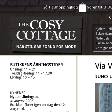
Gå til shoppingbag
varer til
0,0
C
Kjoler/Tuni
Bukser/Jean
Nederdele
Bluser/T-shi
Cardigans/S
Via V
BUTIKKENS ÅBNINGSTIDER
Onsdag: 11 – 21
Torsdag-fredag: 11 - 17.30
JUNO 
Lørdag: 10 – 15
NYHEDER
Nyt om åbningstid.
4. august 2026
Butikken åbner igen onsdag den 12.
august kl. 11.