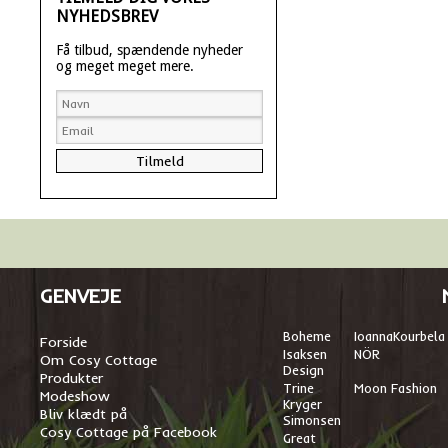
NYHEDSBREV
Få tilbud, spændende nyheder
og meget meget mere.
GENVEJE
Boheme
I
oannaKourbela
Forside
Isaksen
NÖR
Om Cosy Cottage
Design
Produkter
Trine
Moon Fashion
Modeshow
Kryger
Bliv klædt på
Simonsen
Cosy Cottage på Facebook
Great