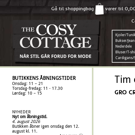
Gå til shoppingbag
varer til
0,0
C
Kjoler/Tuni
Bukser/Jean
Nederdele
Bluser/T-shi
Cardigans/S
Tim 
BUTIKKENS ÅBNINGSTIDER
Onsdag: 11 – 21
Torsdag-fredag: 11 - 17.30
GRO C
Lørdag: 10 – 15
NYHEDER
Nyt om åbningstid.
4. august 2026
Butikken åbner igen onsdag den 12.
august kl. 11.