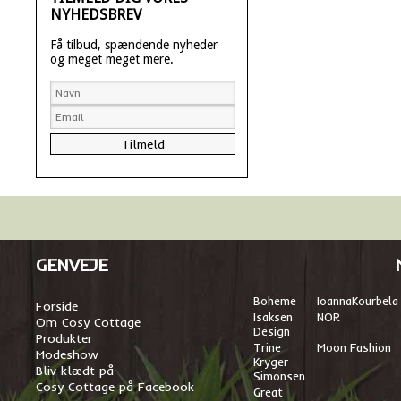
NYHEDSBREV
Få tilbud, spændende nyheder
og meget meget mere.
GENVEJE
Boheme
I
oannaKourbela
Forside
Isaksen
NÖR
Om Cosy Cottage
Design
Produkter
Trine
Moon Fashion
Modeshow
Kryger
Bliv klædt på
Simonsen
Cosy Cottage på Facebook
Great