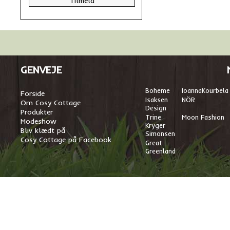
GENVEJE
Boheme
I
oannaKourbela
Forside
Isaksen
NÖR
Om Cosy Cottage
Design
Produkter
Trine
Moon Fashion
Modeshow
Kryger
Bliv klædt på
Simonsen
Cosy Cottage på Facebook
Great
Greenland