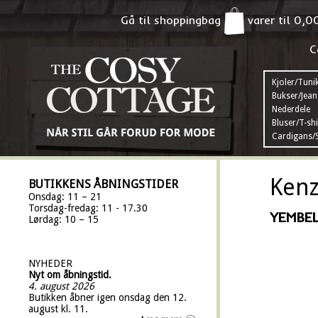
Gå til shoppingbag
varer til
0,0
C
Kjoler/Tuni
Bukser/Jean
Nederdele
Bluser/T-shi
Cardigans/S
Kenz
BUTIKKENS ÅBNINGSTIDER
Onsdag: 11 – 21
Torsdag-fredag: 11 - 17.30
YEMBEL
Lørdag: 10 – 15
NYHEDER
Nyt om åbningstid.
4. august 2026
Butikken åbner igen onsdag den 12.
august kl. 11.