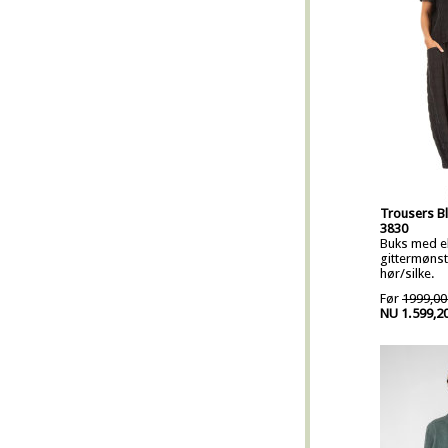
Trousers Bl
3830
Buks med ela
gittermønstr
hør/silke.
Før
1999,00
NU 1.599,2