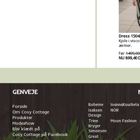
Dress 1504
Kjole i vis
ærmer.
Før
1499,00
NU 899,40 
GENVEJE
Boheme
I
oannaKourbela
Forside
Isaksen
NÖR
Om Cosy Cottage
Design
Produkter
Trine
Moon Fashion
Modeshow
Kryger
Bliv klædt på
Simonsen
Cosy Cottage på Facebook
Great