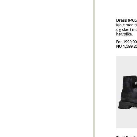
Dress 9405/
Kjole med ta
og skørt med
hør/silke.
Før
1999,00
NU 1.599,2