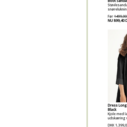
Boot Sandal
Støvlesand
snøreluknin
Før
1499,00
NU 899,40 
Dress Long
Black
Kjole med læ
udskæring v
DKK 1.399,