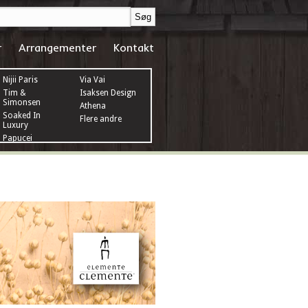
r
Arrangementer
Kontakt
Nijii Paris
Via Vai
Tim &
Isaksen Design
Simonsen
Athena
Soaked In
Flere andre
Luxury
Papucei