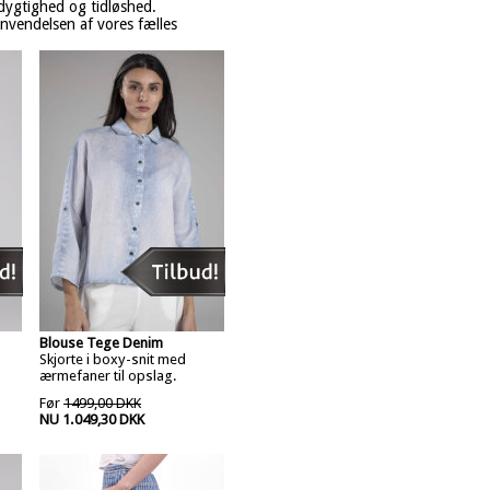
ygtighed og tidløshed.
anvendelsen af vores fælles
Blouse Tege Denim
Skjorte i boxy-snit med
ærmefaner til opslag.
Før
1499,00 DKK
NU 1.049,30 DKK