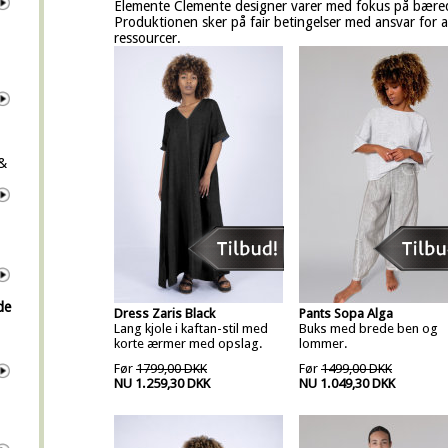
Elemente Clemente designer varer med fokus på bæred
Produktionen sker på fair betingelser med ansvar for 
ressourcer.
 &
de
Dress Zaris Black
Pants Sopa Alga
Lang kjole i kaftan-stil med
Buks med brede ben og
korte ærmer med opslag.
lommer.
Før
1799,00 DKK
Før
1499,00 DKK
NU 1.259,30 DKK
NU 1.049,30 DKK