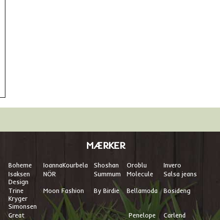
MÆRKER
Boheme
I
oannaKourbela
Shoshan
Oroblu
Invero
Isaksen
NÖR
Summum
Molecule
Salsa jeans
Design
Trine
Moon Fashion
By Birdie
Bellamoda
Bosideng
Kryger
Simonsen
Great
Penelope
Carlend