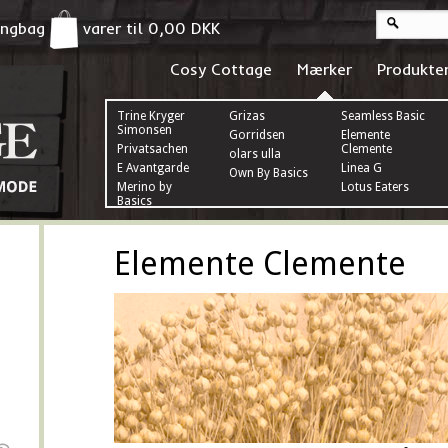
pingbag
varer til
0,00
DKK
Cosy Cottage
Mærker
Produkte
Trine Kryger
Grizas
Seamless Basic
Simonsen
Gorridsen
Elemente
Privatsachen
Clemente
olars ulla
E Avantgarde
Linea G
Own By Basics
Merino by
Lotus Eaters
Basics
Elemente Clemente