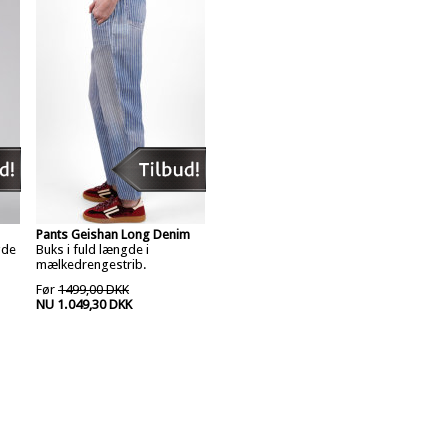
Pants Geishan Long Denim
gde
Buks i fuld længde i
mælkedrengestrib.
Før
1499,00 DKK
NU 1.049,30 DKK