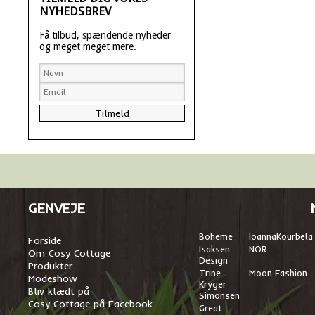
NYHEDSBREV
Få tilbud, spændende nyheder
og meget meget mere.
GENVEJE
Boheme
I
oannaKourbela
Forside
Isaksen
NÖR
Om Cosy Cottage
Design
Produkter
Trine
Moon Fashion
Modeshow
Kryger
Bliv klædt på
Simonsen
Cosy Cottage på Facebook
Great