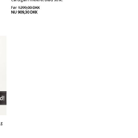
Før
1299,00 DKK
NU 909,30 DKK
og