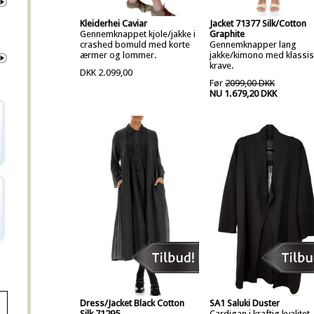
Kleiderhei Caviar
Jacket 71377 Silk/Cotton
Gennemknappet kjole/jakke i
Graphite
crashed bomuld med korte
Gennemknapper lang
ærmer og lommer.
jakke/kimono med klassis
krave.
DKK 2.099,00
Før
2099,00 DKK
NU 1.679,20 DKK
Dress/Jacket Black Cotton
SA1 Saluki Duster
Silk 71295
Cardigan i kraftig kvalitet