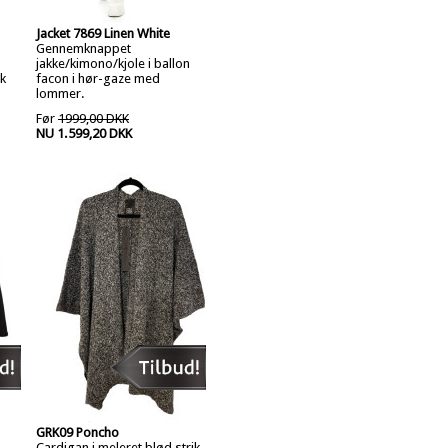
Jacket 7869 Linen White
Gennemknappet
jakke/kimono/kjole i ballon
k
facon i hør-gaze med
lommer.
Før
1999,00 DKK
NU 1.599,20 DKK
GRK09 Poncho
Cardigan i meleret blød strik.