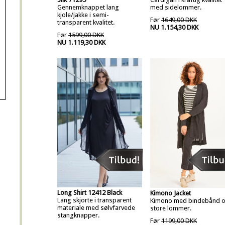
Gennemknappet lang
med sidelommer.
kjole/jakke i semi-
Før
1649,00 DKK
transparent kvalitet.
NU 1.154,30 DKK
Før
1599,00 DKK
NU 1.119,30 DKK
Long Shirt 12412 Black
Kimono Jacket
Lang skjorte i transparent
Kimono med bindebånd 
materiale med sølvfarvede
store lommer.
stangknapper.
Før
1199,00 DKK