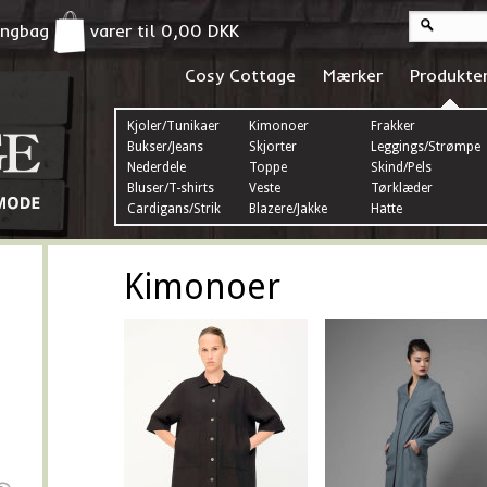
pingbag
varer til
0,00
DKK
Cosy Cottage
Mærker
Produkte
Kjoler/Tunikaer
Kimonoer
Frakker
Bukser/Jeans
Skjorter
Leggings/Strømper
Nederdele
Toppe
Skind/Pels
Bluser/T-shirts
Veste
Tørklæder
Cardigans/Strik
Blazere/Jakke
Hatte
Kimonoer