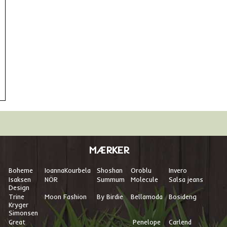
MÆRKER
Boheme
I
oannaKourbela
Shoshan
Oroblu
Invero
Isaksen
NÖR
Summum
Molecule
Salsa jeans
Design
Trine
Moon Fashion
By Birdie
Bellamoda
Bosideng
Kryger
Simonsen
Great
Penelope
Carlend