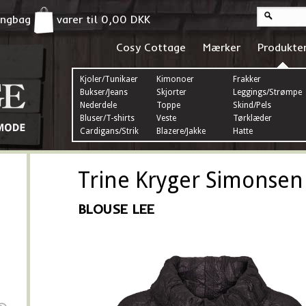
pingbag
varer til
0,00
DKK
Cosy Cottage
Mærker
Produkte
Kjoler/Tunikaer
Kimonoer
Frakker
Bukser/Jeans
Skjorter
Leggings/Strømper
Nederdele
Toppe
Skind/Pels
Bluser/T-shirts
Veste
Tørklæder
Cardigans/Strik
Blazere/Jakke
Hatte
Trine Kryger Simonsen
BLOUSE LEE