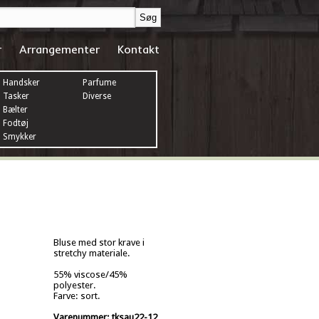
r
Arrangementer
Kontakt
Handsker
Parfume
Tasker
Diverse
Bælter
Fodtøj
Smykker
Bluse med stor krave i
stretchy materiale.
55% viscose/45%
polyester.
Farve: sort.
Varenummer: tksau22-12