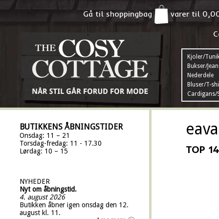
Gå til shoppingbag
varer til
0,0
C
Kjoler/Tuni
Bukser/Jean
Nederdele
Bluser/T-shi
Cardigans/S
eava
BUTIKKENS ÅBNINGSTIDER
Onsdag: 11 – 21
Torsdag-fredag: 11 - 17.30
TOP 14
Lørdag: 10 – 15
NYHEDER
Nyt om åbningstid.
4. august 2026
Butikken åbner igen onsdag den 12.
august kl. 11.