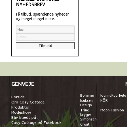
NYHEDSBREV
Få tilbud, spændende nyheder
og meget meget mere.
GENVEJE
Boheme
I
oannaKourbela
Forside
Isaksen
NÖR
Om Cosy Cottage
Design
Produkter
Trine
Moon Fashion
Modeshow
Kryger
Bliv klædt på
Simonsen
Cosy Cottage på Facebook
Great