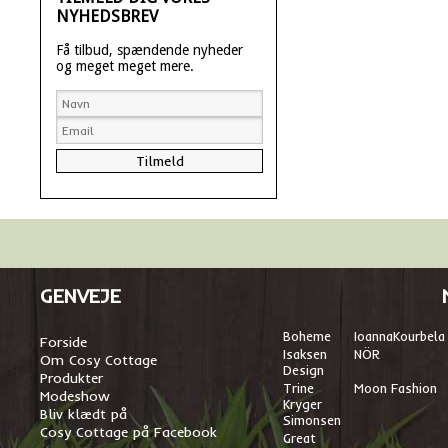
NYHEDSBREV
Få tilbud, spændende nyheder
og meget meget mere.
GENVEJE
Boheme
I
oannaKourbela
Forside
Isaksen
NÖR
Om Cosy Cottage
Design
Produkter
Trine
Moon Fashion
Modeshow
Kryger
Bliv klædt på
Simonsen
Cosy Cottage på Facebook
Great