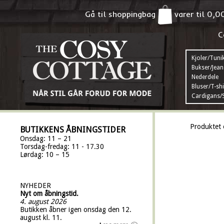
Gå til shoppingbag
varer til
0,0
C
Kjoler/Tuni
Bukser/Jean
Nederdele
Bluser/T-shi
Cardigans/S
Produktet 
BUTIKKENS ÅBNINGSTIDER
Onsdag: 11 – 21
Torsdag-fredag: 11 - 17.30
Lørdag: 10 – 15
NYHEDER
Nyt om åbningstid.
4. august 2026
Butikken åbner igen onsdag den 12.
august kl. 11.