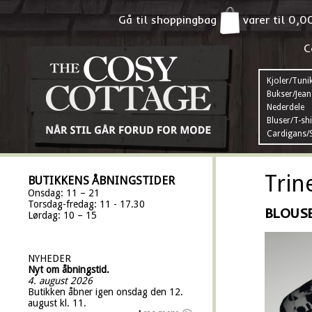
Gå til shoppingbag
varer til
0,0
C
Kjoler/Tuni
Bukser/Jean
Nederdele
Bluser/T-shi
Cardigans/S
Trin
BUTIKKENS ÅBNINGSTIDER
Onsdag: 11 – 21
Torsdag-fredag: 11 - 17.30
BLOUSE
Lørdag: 10 – 15
NYHEDER
Nyt om åbningstid.
4. august 2026
Butikken åbner igen onsdag den 12.
august kl. 11.