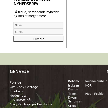
NYHEDSBREV
Få tilbud, spændende nyheder
og meget meget mere.
GENVEJE
Boheme
I
oannaKourbela
Forside
Isaksen
NÖR
Om Cosy Cottage
Design
Produkter
Trine
Moon Fashion
Modeshow
Kryger
Bliv klædt på
Simonsen
Cosy Cottage på Facebook
Great