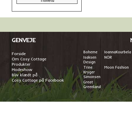
GENVEJE
Boheme
I
oannaKourbela
Forside
Isaksen
NÖR
Om Cosy Cottage
Design
Produkter
Trine
Moon Fashion
Modeshow
Kryger
Bliv klædt på
Simonsen
Cosy Cottage på Facebook
Great
Greenland