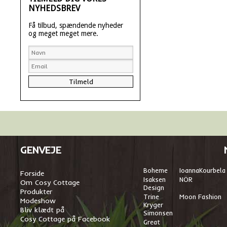
NYHEDSBREV
Få tilbud, spændende nyheder
og meget meget mere.
GENVEJE
Boheme
I
oannaKourbela
Forside
Isaksen
NÖR
Om Cosy Cottage
Design
Produkter
Trine
Moon Fashion
Modeshow
Kryger
Bliv klædt på
Simonsen
Cosy Cottage på Facebook
Great