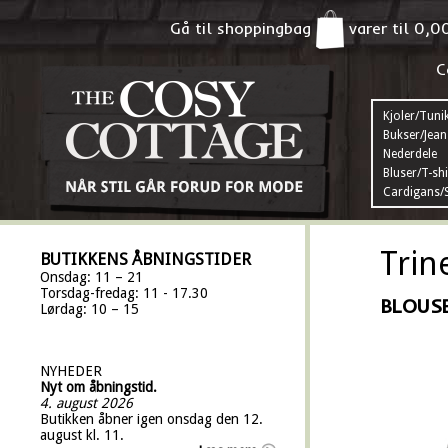
Gå til shoppingbag
varer til
0,0
C
Kjoler/Tuni
Bukser/Jean
Nederdele
Bluser/T-shi
Cardigans/S
Trin
BUTIKKENS ÅBNINGSTIDER
Onsdag: 11 – 21
Torsdag-fredag: 11 - 17.30
BLOUSE
Lørdag: 10 – 15
NYHEDER
Nyt om åbningstid.
4. august 2026
Butikken åbner igen onsdag den 12.
august kl. 11.