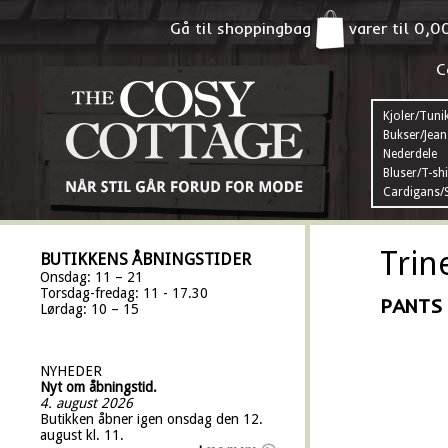
Gå til shoppingbag
varer til
0,0
C
Kjoler/Tuni
Bukser/Jean
Nederdele
Bluser/T-shi
Cardigans/S
Trin
BUTIKKENS ÅBNINGSTIDER
Onsdag: 11 – 21
Torsdag-fredag: 11 - 17.30
PANTS 
Lørdag: 10 – 15
NYHEDER
Nyt om åbningstid.
4. august 2026
Butikken åbner igen onsdag den 12.
august kl. 11.