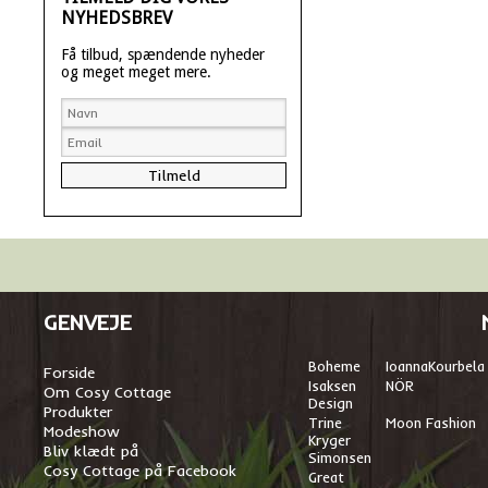
NYHEDSBREV
Få tilbud, spændende nyheder
og meget meget mere.
GENVEJE
Boheme
I
oannaKourbela
Forside
Isaksen
NÖR
Om Cosy Cottage
Design
Produkter
Trine
Moon Fashion
Modeshow
Kryger
Bliv klædt på
Simonsen
Cosy Cottage på Facebook
Great