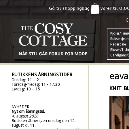
Gå til shoppingbag
varer til
0,0
C
Kjoler/Tuni
Bukser/Jean
Nederdele
Bluser/T-shi
Cardigans/S
eava
BUTIKKENS ÅBNINGSTIDER
Onsdag: 11 – 21
Torsdag-fredag: 11 - 17.30
KNIT B
Lørdag: 10 – 15
NYHEDER
Nyt om åbningstid.
4. august 2026
Butikken åbner igen onsdag den 12.
august kl. 11.