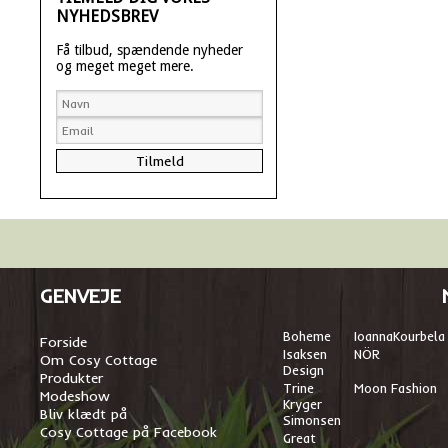
NYHEDSBREV
Få tilbud, spændende nyheder
og meget meget mere.
GENVEJE
Boheme
I
oannaKourbela
Forside
Isaksen
NÖR
Om Cosy Cottage
Design
Produkter
Trine
Moon Fashion
Modeshow
Kryger
Bliv klædt på
Simonsen
Cosy Cottage på Facebook
Great