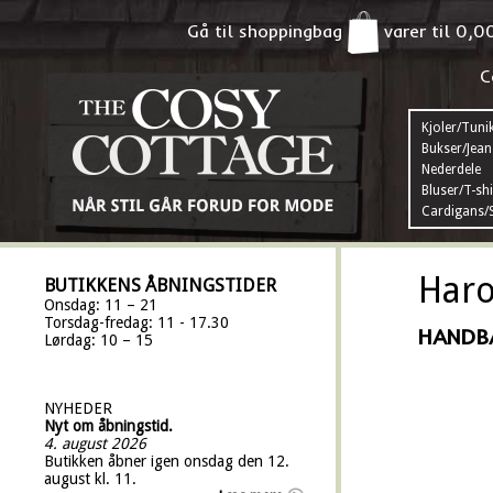
Gå til shoppingbag
varer til
0,0
C
Kjoler/Tuni
Bukser/Jean
Nederdele
Bluser/T-shi
Cardigans/S
Haro
BUTIKKENS ÅBNINGSTIDER
Onsdag: 11 – 21
Torsdag-fredag: 11 - 17.30
HANDB
Lørdag: 10 – 15
NYHEDER
Nyt om åbningstid.
4. august 2026
Butikken åbner igen onsdag den 12.
august kl. 11.