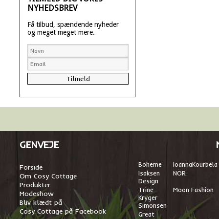
NYHEDSBREV
Få tilbud, spændende nyheder
og meget meget mere.
GENVEJE
Boheme
I
oannaKourbela
Forside
Isaksen
NÖR
Om Cosy Cottage
Design
Produkter
Trine
Moon Fashion
Modeshow
Kryger
Bliv klædt på
Simonsen
Cosy Cottage på Facebook
Great